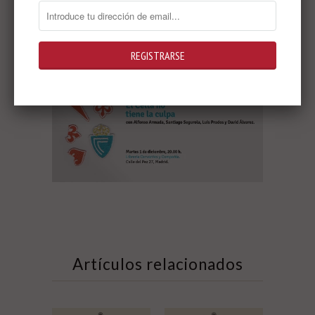
todo jodido, porque es del Depor y ha
hecho una pedazo portada del Celta)
Artículos relacionados