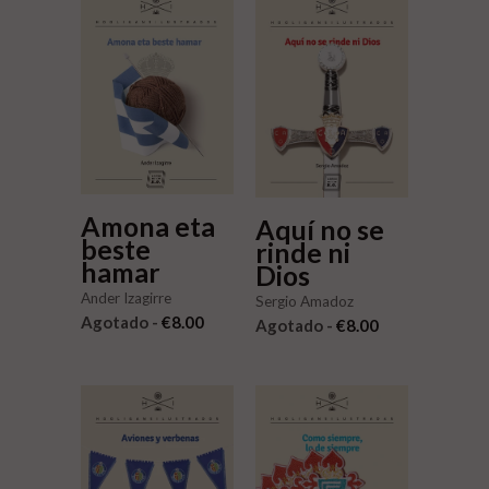
Amona eta
Aquí no se
beste
rinde ni
hamar
Dios
Ander Izagirre
Sergio Amadoz
Agotado -
€8.00
Agotado -
€8.00