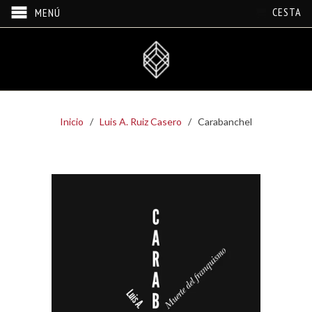
CESTA
MENÚ
Inicio
/
Luis A. Ruiz Casero
/ Carabanchel