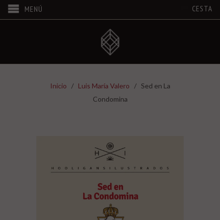
CESTA
MENÚ
Inicio
/
Luis María Valero
/ Sed en La
Condomina