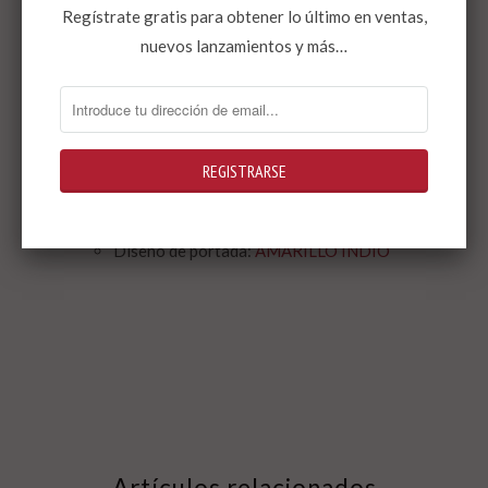
Regístrate gratis para obtener lo último en ventas,
Datos que deberías saber:
nuevos lanzamientos y más…
ISBN: 978-84-16001-54-5
Formato: 110x150 mm
Tamaño: 136 páginas
Precio: 8 euros
Colección:
Hooligans Ilustrados
Diseño de portada:
AMARILLO INDIO
Artículos relacionados