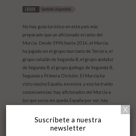
No hay guía turístico en este país más
preparado que un aficionado errante del
Murcia. Desde 1996 hasta 2016, el Murcia
ha jugado en el grupo murciano de Tercera, el
grupo catalán de Segunda B, el grupo andaluz
de Segunda B, el grupo gallego de Segunda B,
Segunda y Primera División. El Murcia ha
visto mucha España, excesiva, y eso ha traído
consecuencias: hay aficionados del Murcia a
los que ya no les queda España por ver, hay
aficionados del Murcia que ya han marcado
todas las casillas.
Suscríbete a nuestra
newsletter