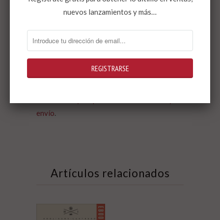
nuevos lanzamientos y más…
Publicado el 22 de abril de 2013
Precio de venta: 6 €
Páginas: 57
ISBN: 978-84-940348-8-6
* Al realizar la compra acepto los
términos y
condiciones y las políticas de devolución y
envío
.
Artículos relacionados