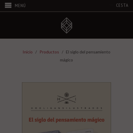
CESTA
MENÚ
Inicio
/
Productos
/ El siglo del pensamiento
mágico