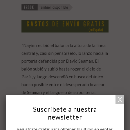
“Nayim recibió el balón a la altura de la línea
central y, casi sin pensárselo, lo lanzó hacia la
portería defendida por David Seaman. El
balón subió y subió hasta rozar el cielo de
París, y luego descendió en busca del único
hueco posible entre el desesperado bracear
de Seaman y el larguero de su portería.
Aquello no fue un gol: aquello fue un milagro”.
Suscríbete a nuestra
newsletter
Ficha técnica
Regístrate gratis para obtener lo último en ventas,