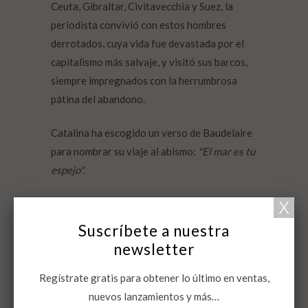
Ceuta, Gibraltar, Civitavecchia y Suez, la
periodista convivió con estos hombres
derrotados, cuya vida fue devastada por el
capitalismo más salvaje, y visitó sus barcos,
siempre impregnados con la herrumbrosa
pátina del abandono.
Catalina ha escogido un verso de Baudelaire
para nombrar su viaje al abismo:
"El mar es tu
espejo".
Suscríbete a nuestra
Cosas que deberías saber
newsletter
A la venta: 20 de febrero
Regístrate gratis para obtener lo último en ventas,
ISBN: 978-84-16001-66-8
nuevos lanzamientos y más…