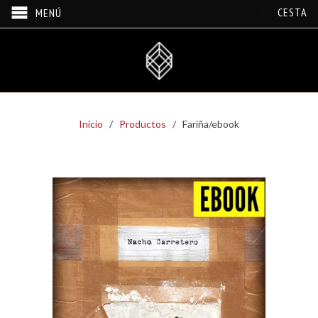
CESTA
MENÚ
Inicio
/
Productos
/ Fariña/ebook