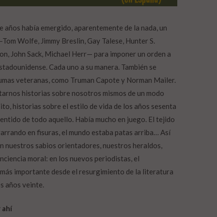
te años había emergido, aparentemente de la nada, un
—Tom Wolfe, Jimmy Breslin, Gay Talese, Hunter S.
n, John Sack, Michael Herr— para imponer un orden a
stadounidense. Cada uno a su manera. También se
lumas veteranas, como Truman Capote y Norman Mailer.
ntarnos historias sobre nosotros mismos de un modo
to, historias sobre el estilo de vida de los años sesenta
sentido de todo aquello. Había mucho en juego. El tejido
garrando en fisuras, el mundo estaba patas arriba… Así
en nuestros sabios orientadores, nuestros heraldos,
nciencia moral: en los nuevos periodistas, el
 más importante desde el resurgimiento de la literatura
s años veinte.
 ahí