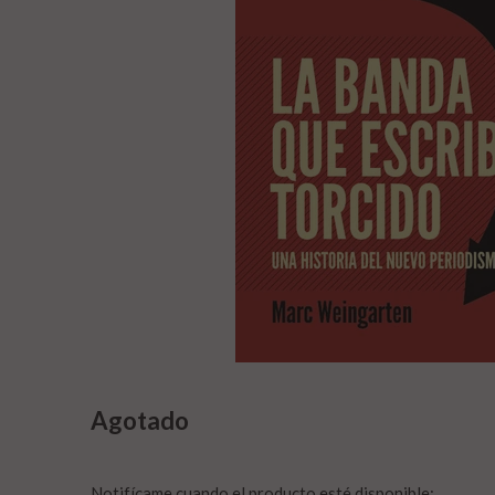
Agotado
Notifícame cuando el producto esté disponible: