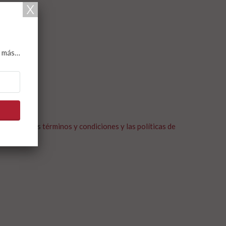
en
El País
y más…
 de marzo
40348-7-9
 23,95 €
ra acepto los
términos y condiciones y las políticas de