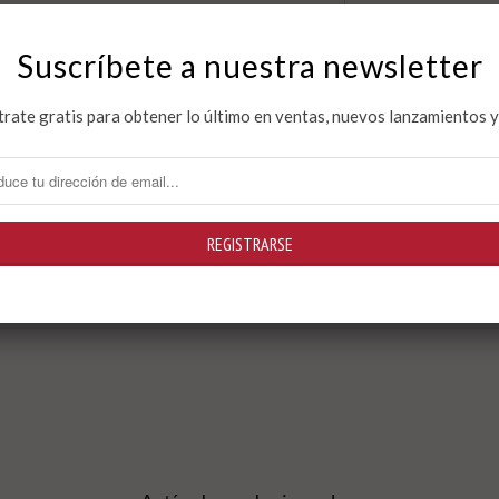
Iker Seisdedos
Suscríbete a nuestra newsletter
Ficha técnica
trate gratis para obtener lo último en ventas, nuevos lanzamientos 
550 páginas
Publicado el 18
ISBN 978-84-9
Precio de venta:
* Al realizar la comp
devolución y envío
.