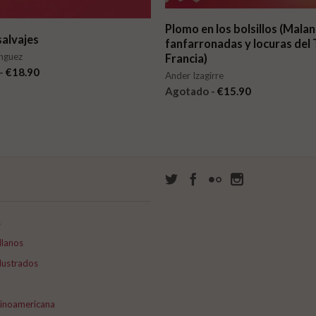
Plomo en los bolsillos (Mala
salvajes
fanfarronadas y locuras del 
nguez
Francia)
-
€18.90
Ander Izagirre
Agotado -
€15.90
s
llanos
lustrados
tinoamericana