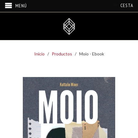
CESTA
MENÚ
Inicio
/
Productos
/ Moio - Ebook