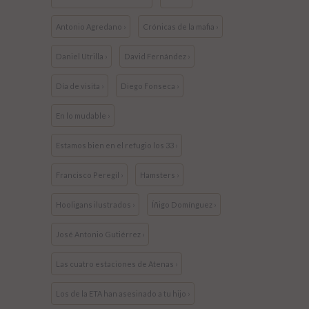
Antonio Agredano ›
Crónicas de la mafia ›
Daniel Utrilla ›
David Fernández ›
Día de visita ›
Diego Fonseca ›
En lo mudable ›
Estamos bien en el refugio los 33 ›
Francisco Peregil ›
Hamsters ›
Hooligans ilustrados ›
Íñigo Domínguez ›
José Antonio Gutiérrez ›
Las cuatro estaciones de Atenas ›
Los de la ETA han asesinado a tu hijo ›