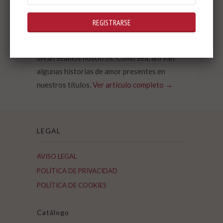
un diván. La segunda es, lisa y llanamente, que
queríamos escribir un post con el mismo
título que una canción de OBK. Porque sí.
Quizás los que nos merecemos pasar por un
diván seamos nosotros.
C
omo sea, ahí van
algunas historias de amor presentes en
nuestros títulos.
Ver artículo completo →
LEGAL
AVISO LEGAL
POLÍTICA DE PRIVACIDAD
POLÍTICA DE COOKIES
Catálogo