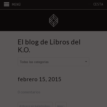
CESTA
MENÚ
El blog de Libros del
K.O.
febrero 15, 2015
0 comentarios
A Moscú sin kaláshnikov ›
Amor ›