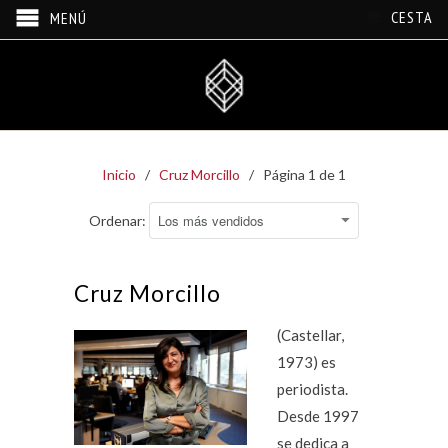
CESTA
MENÚ
Inicio
/
Cruz Morcillo
/ Página 1 de 1
Ordenar:
Cruz Morcillo
(Castellar,
1973) es
periodista.
Desde 1997
se dedica a