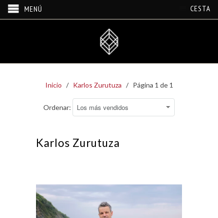
CESTA
MENÚ
Inicio
/
Karlos Zurutuza
/ Página 1 de 1
Ordenar:
Karlos Zurutuza