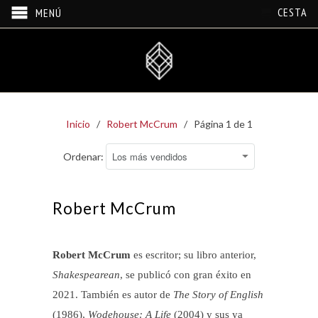
CESTA
MENÚ
Inicio
/
Robert McCrum
/ Página 1 de 1
Ordenar:
Robert McCrum
Robert McCrum
es escritor; su libro anterior,
Shakespearean
, se publicó con gran éxito en
2021. También es autor de
The Story of English
(1986),
Wodehouse: A Life
(2004) y sus ya