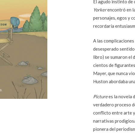
El agudo instinto de 
Yorker
encontró en la
personajes, egos y c
recordaría entusias
A las complicaciones
desesperado sentido d
libro) se sumaron el 
cientos de figurantes 
Mayer, que nunca vio 
Huston abordaba una
Picture
es la novela 
verdadero proceso de 
conflicto entre arte 
narrativas prodigios
pionera del periodismo