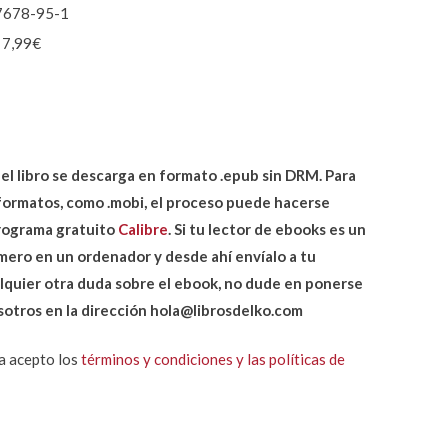
7678-95-1
: 7,99€
 del libro se descarga en formato .epub sin DRM. Para
 formatos, como .mobi, el proceso puede hacerse
rograma gratuito
Calibre
. Si tu lector de ebooks es un
imero en un ordenador y desde ahí envíalo a tu
ualquier otra duda sobre el ebook, no dude en ponerse
otros en la dirección hola@librosdelko.com
ra acepto los
términos y condiciones y las políticas de