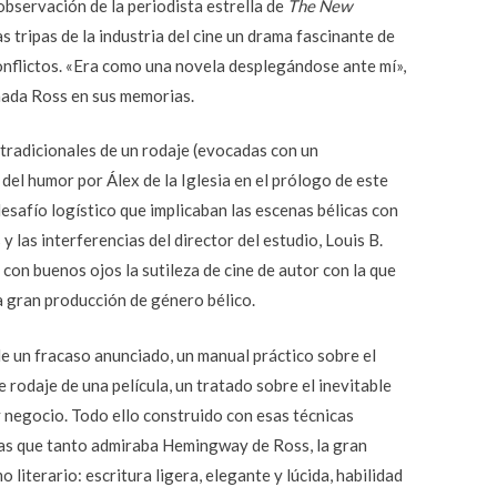
observación de la periodista estrella de
The New
s tripas de la industria del cine un drama fascinante de
onflictos. «Era como una novela desplegándose ante mí»,
mada Ross en sus memorias.
 tradicionales de un rodaje (evocadas con un
el humor por Álex de la Iglesia en el prólogo de este
desafío logístico que implicaban las escenas bélicas con
y las interferencias del director del estudio, Louis B.
con buenos ojos la sutileza de cine de autor con la que
 gran producción de género bélico.
de un fracaso anunciado, un manual práctico sobre el
rodaje de una película, un tratado sobre el inevitable
y negocio. Todo ello construido con esas técnicas
as que tanto admiraba Hemingway de Ross, la gran
 literario: escritura ligera, elegante y lúcida, habilidad