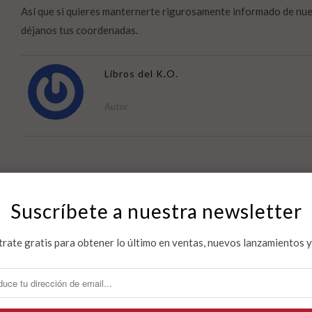
Así que si quieres manternerte rigurosamente informado de nues
déjanos tus coordenadas.
Libros del K.O.
Autor
Dejar un comentario
Suscríbete a nuestra newsletter
Nombre
Email
*
trate gratis para obtener lo último en ventas, nuevos lanzamientos 
Comentario
*