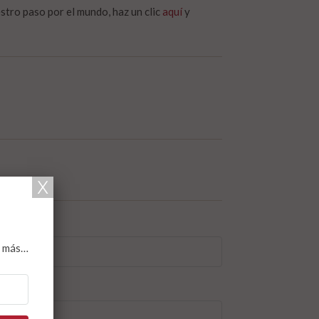
tro paso por el mundo, haz un clic
aquí
y
*
y más…