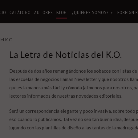
ICIO
CATÁLOGO
AUTORES
BLOG
¿QUIÉNES SOMOS?
FOREIGN 
▾
del K.O.
La Letra de Noticias del K.O.
Después de dos años remangándonos los sobacos con listas de co
las escuelas de negocios llaman Newsletter y que nosotros lla
que es la manera más fácil y cómoda (al menos para nosotros, p
lectores informados de nuestras novedades editoriales.
Será un correspondencia elegante y poco invasiva, sobre todo p
eso cuando lo publicamos. Tal vez no sea tan buena idea, desp
jugando con las plantillas de diseño a las tantas de la madrugad