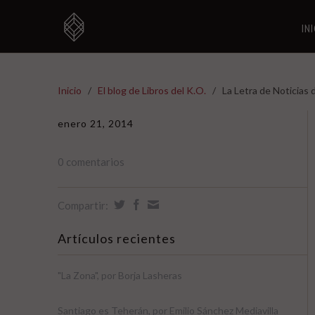
IN
Inicio
/
El blog de Libros del K.O.
/
La Letra de Noticias 
enero 21, 2014
0 comentarios
Compartir:
Artículos recientes
"La Zona", por Borja Lasheras
Santiago es Teherán, por Emilio Sánchez Mediavilla