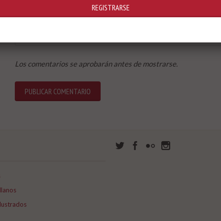
Los comentarios se aprobarán antes de mostrarse.
s
llanos
lustrados