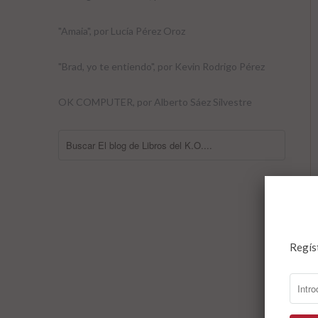
"Amaia", por Lucía Pérez Oroz
"Brad, yo te entiendo", por Kevin Rodrigo Pérez
OK COMPUTER, por Alberto Sáez Silvestre
Regís