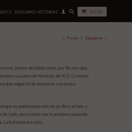
CESTA
RIGHTS
BUSCAMOS HISTORIAS
← Previo
|
Siguiente →
rreo, hemos decidido crear, por fin, eso que
maremos La Letra de Noticias del K.O. Creemos
ara qué negarlo) de mantener a prensa y
orque no publicamos más de un libro al mes, y
ués de todo, pero cómo nos lo estamos pasando
a. La bohemia era esto.