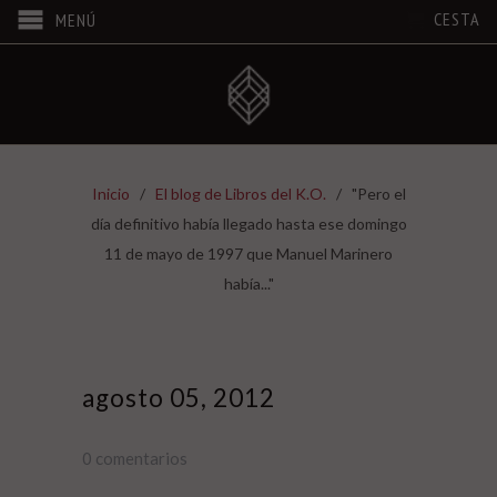
CESTA
MENÚ
Inicio
/
El blog de Libros del K.O.
/
"Pero el
día definitivo había llegado hasta ese domingo
11 de mayo de 1997 que Manuel Marinero
había..."
agosto 05, 2012
0 comentarios