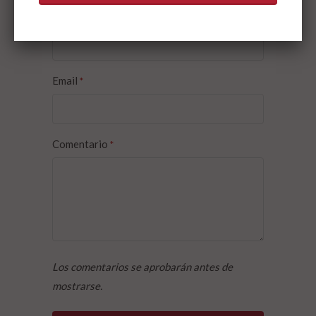
Nombre
*
Email
*
Comentario
*
Los comentarios se aprobarán antes de
mostrarse.