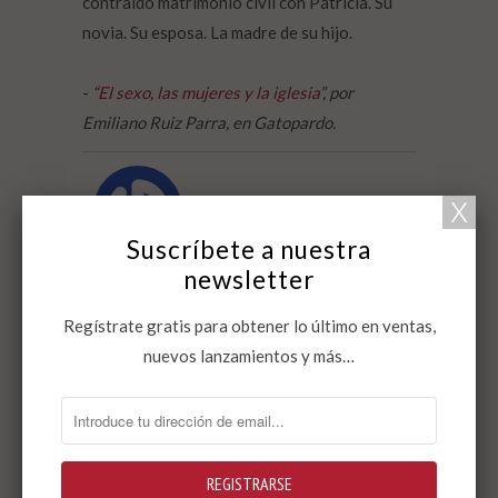
contraído matrimonio civil con Patricia. Su
novia. Su esposa. La madre de su hijo.
-
“
El sexo, las mujeres y la iglesia
”, por
Emiliano Ruiz Parra, en Gatopardo.
Suscríbete a nuestra
newsletter
Libros del K.O.
Regístrate gratis para obtener lo último en ventas,
Autor
nuevos lanzamientos y más…
Dejar un comentario