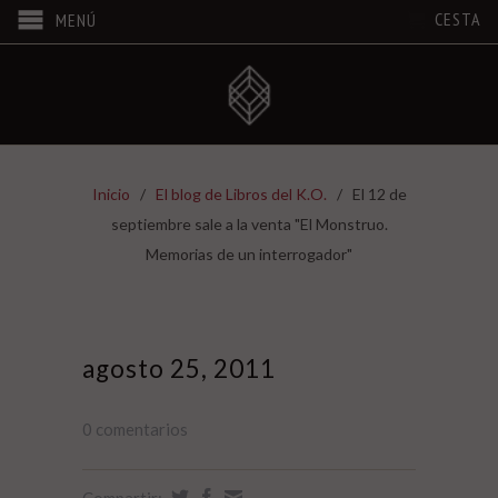
CESTA
MENÚ
Inicio
/
El blog de Libros del K.O.
/
El 12 de
septiembre sale a la venta "El Monstruo.
Memorias de un interrogador"
agosto 25, 2011
0 comentarios