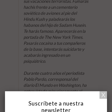
sus vacaciones terroristas. Fumarás
hachís frente a un cementerio
soviético de aviones al pie del
Hindu Kush y paladearás los
habanos del hijo de Sadam Huseín.
Te harás famoso. Aparecerás en la
portada de
The New York Times
.
Pasarás cocaína a tus compañeros
de la base, intentarás suicidarte y
acabarás ingresado en un
psiquiátrico.
Durante cuatro años el periodista
Pablo Pardo, corresponsal del
diario
El Mundo
en Washington, ha
entrevistado minuciosamente al
soldado Damien Corsetti. El
Suscríbete a nuestra
resultado es la descripción de una
gran chapuza -la Guerra contra el
newsletter