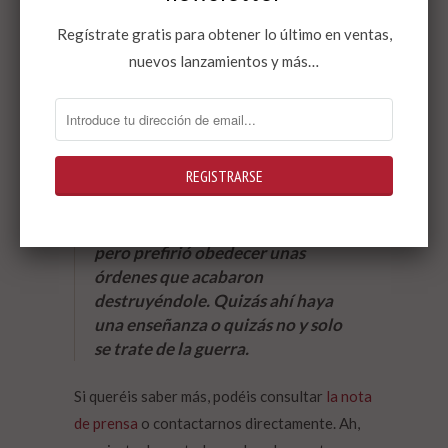
Terrorismo- que saca a relucir la
Regístrate gratis para obtener lo último en ventas,
falta de medios y de preparación
del ejército más poderoso del
nuevos lanzamientos y más…
mundo, su arbitrariedad y sus
abusos, legitimados por un ambiguo
protocolo de crueldad sistemática
alentado y justificado por los altos
mandos.
Corsetti podía haberse negado,
pero prefirió obedecer unas
órdenes que acabaron
destruyéndole. Quizás ahí haya
una enseñanza o quizás no y solo
se trate de la guerra.
Si queréis saber más, podéis consultar
la nota
de prensa
o contactarnos directamente. Ah,