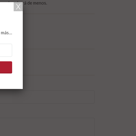
mpre la echará de menos.
y más…
*