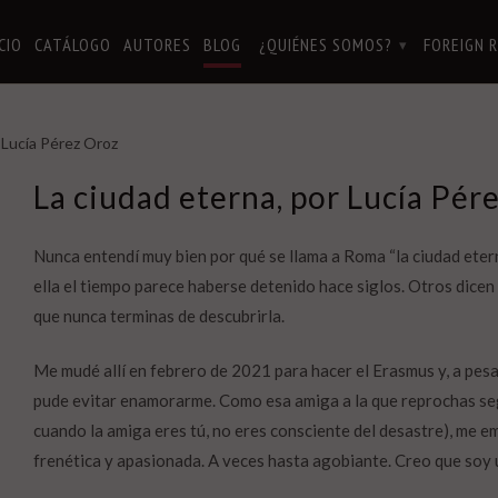
ICIO
CATÁLOGO
AUTORES
BLOG
¿QUIÉNES SOMOS?
FOREIGN 
▾
 Lucía Pérez Oroz
La ciudad eterna, por Lucía Pér
Nunca entendí muy bien por qué se llama a Roma “la ciudad eterna
ella el tiempo parece haberse detenido hace siglos. Otros dicen 
que nunca terminas de descubrirla.
Me mudé allí en febrero de 2021 para hacer el Erasmus y, a pes
pude evitar enamorarme. Como esa amiga a la que reprochas se
cuando la amiga eres tú, no eres consciente del desastre), me e
frenética y apasionada. A veces hasta agobiante. Creo que soy 