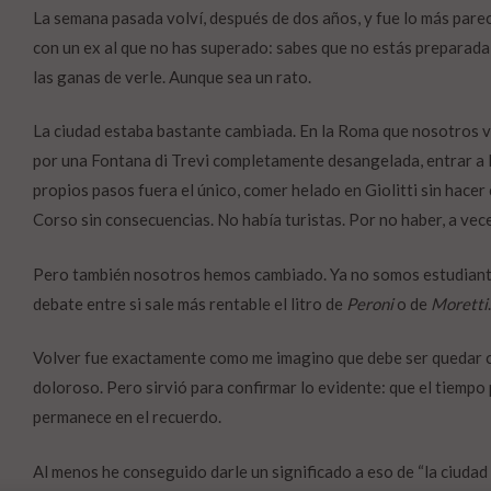
La semana pasada volví, después de dos años, y
fu
e lo más pare
con un ex al que no has superado: sabes que no estás preparada
las ganas de verle. Aunque sea un rato.
La ciudad estaba bastante cambiada. En la Roma que nosotros 
por una Fontana di Trevi completamente desangelada, entrar a la
propios pasos fuera el único, comer helado en Giolitti sin hacer 
Corso sin consecuencias. No había turistas. Por no haber, a vec
Pero también nosotros hemos cambiado. Ya no somos estudiante
debate entre si sale más rentable el litro de
Peroni
o de
Moretti
Volver fue exactamente como me imagino que debe ser quedar c
doloroso. Pero sirvió para confirmar lo evidente: que el tiempo
permanece en el recuerdo.
Al menos he conseguido darle un significado a eso de “la ciuda