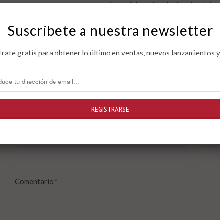
supongo que
como a un amor imposible
—
algo dentro de mí sie
Suscríbete a nuestra newsletter
Lucía Perez Oroz
trate gratis para obtener lo último en ventas, nuevos lanzamientos 
Autor
Dejar un comentario
Nombre
Email
*
Comentario
*