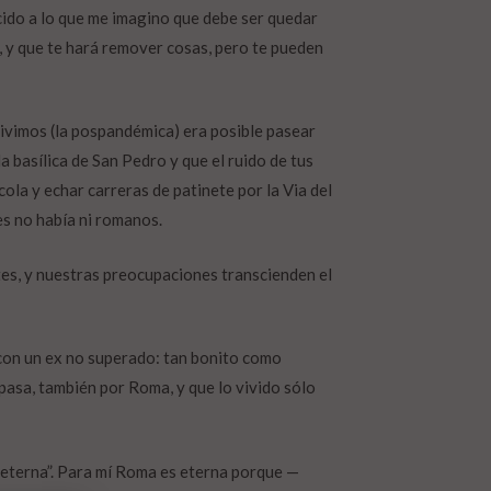
cido a lo que me imagino que debe ser quedar
, y que te hará remover cosas, pero te pueden
vivimos (la pospandémica)
era posible pasear
 basílica de San Pedro y que el ruido de tus
cola y echar carreras de patinete por la Via del
es no había ni romanos.
s, y nuestras preocupaciones transcienden el
.
on un ex no superado: tan bonito como
 pasa, también por Roma, y que lo vivido sólo
d eterna”. Para mí Roma es eterna porque
—