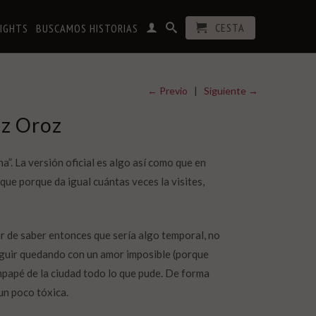
CESTA
RIGHTS
BUSCAMOS HISTORIAS
← Previo
|
Siguiente →
ez Oroz
”. La versión oficial es algo así como que en
que porque da igual cuántas veces la visites,
ar de saber entonces que sería algo temporal, no
guir quedando con un amor imposible (porque
mpapé de la ciudad todo lo que pude. De forma
un poco tóxica.