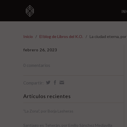
IN
Inicio
/
El blog de Libros del K.O.
/
La ciudad eterna, por
febrero 26, 2023
0 comentarios
Compartir:
Artículos recientes
"La Zona", por Borja Lasheras
Santiago es Teherán, por Emilio Sánchez Mediavilla