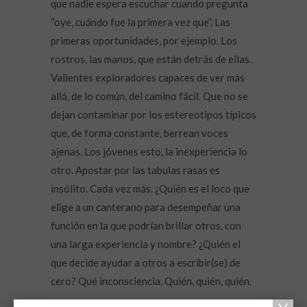
que nadie espera escuchar cuando pregunta
“oye, cuándo fue la primera vez que”. Las
primeras oportunidades, por ejemplo. Los
rostros, las manos, que están detrás de ellas.
Valientes exploradores capaces de ver más
allá, de lo común, del camino fácil. Que no se
dejan contaminar por los estereotipos típicos
que, de forma constante, berrean voces
ajenas. Los jóvenes esto, la inexperiencia lo
otro. Apostar por las tabulas rasas es
insólito. Cada vez más. ¿Quién es el loco que
elige a un canterano para desempeñar una
función en la que podrían brillar otros, con
una larga experiencia y nombre? ¿Quién el
que decide ayudar a otros a escribir(se) de
cero? Qué inconsciencia. Quién, quién, quién.