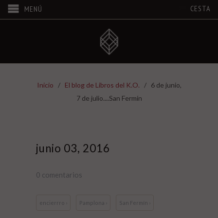
CESTA
MENÚ
Inicio
/
El blog de Libros del K.O.
/
6 de junio,
7 de julio....San Fermín
junio 03, 2016
0 comentarios
encierrro ›
Pamplona ›
San Fermín ›