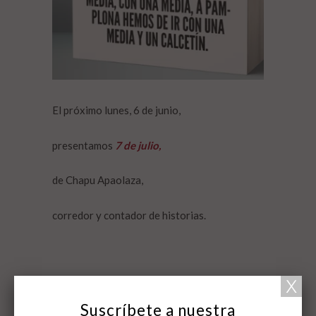
El próximo lunes, 6 de junio,
presentamos
7 de julio,
de Chapu Apaolaza,
corredor y contador de historias.
A las 20 horas, en la Plaza de toros de
Pamplona.
Suscríbete a nuestra