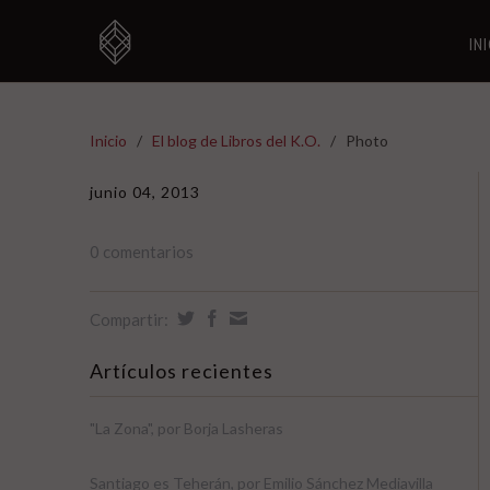
IN
Inicio
/
El blog de Libros del K.O.
/
Photo
junio 04, 2013
0 comentarios
Compartir:
Artículos recientes
"La Zona", por Borja Lasheras
Santiago es Teherán, por Emilio Sánchez Mediavilla