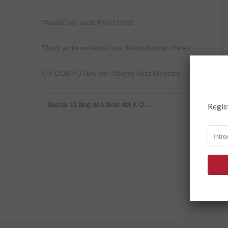
"Amaia", por Lucía Pérez Oroz
"Brad, yo te entiendo", por Kevin Rodrigo Pérez
OK COMPUTER, por Alberto Sáez Silvestre
Regís