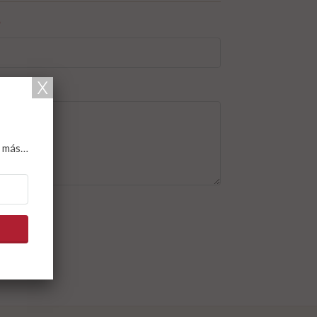
*
y más…