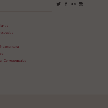
s
llanos
lustrados
tinoamericana
gra
nal-Corresponsales