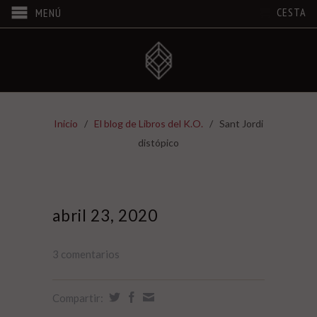
CESTA
MENÚ
Inicio
/
El blog de Libros del K.O.
/
Sant Jordi
distópico
abril 23, 2020
3 comentarios
Compartir: