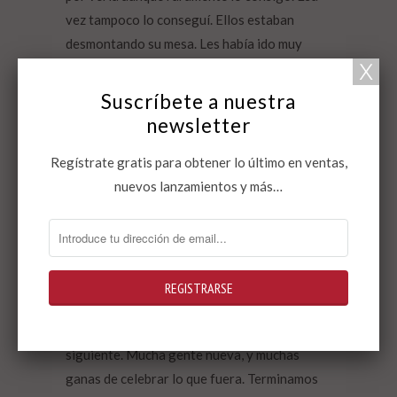
vez tampoco lo conseguí. Ellos estaban
desmontando su mesa. Les había ido muy
bien. Acabé llamando a Clara Asín, al fin y al
cabo me quedaba a dormir en su casa, que es
Suscríbete a nuestra
mi piso franco en esa ciudad. Estaba con
newsletter
amigos suyos y allí que me fui. Todo esto lo
Regístrate gratis para obtener lo último en ventas,
cuento porque hoy estoy en casa, sin saber
nuevos lanzamientos y más…
qué lugar común decir sobre el día del libro. Y
justo el año pasado tras tomar unas cañas en
una terraza nos fuimos a la sala Apolo, en la
primera fiesta por el derecho a la vivienda en
la que actuaba Maria Arnal a la que en ese
minuto todavía no conocía y a la que
escucharía cientos de veces durante el año
siguiente. Mucha gente nueva, y muchas
ganas de celebrar lo que fuera. Terminamos